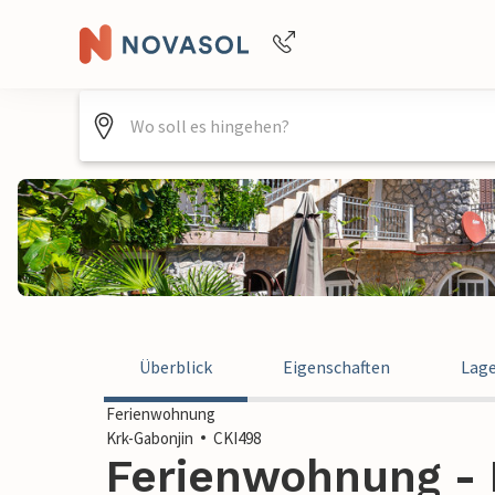
Buchungshilfe per Telefon
+4940688715475
Überblick
Eigenschaften
Lag
Ferienwohnung
Krk-Gabonjin
CKI498
Ferienwohnung - 