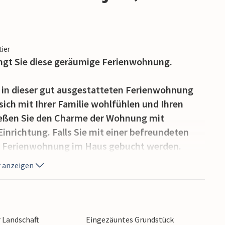
tier
ängt Sie diese geräumige Ferienwohnung.
 in dieser gut ausgestatteten Ferienwohnung
ich mit Ihrer Familie wohlfühlen und Ihren
enießen Sie den Charme der Wohnung mit
inrichtung. Falls Sie mit einer befreundeten
re Ferienwohnung im Haus gebucht werden.
 anzeigen
ten, der mit seinen Blüten, Bäumen und Palmen
nenbaden einlädt. Am Abend können Sie hier
n des Hauses ins Gespräch kommen.
r Landschaft
Eingezäuntes Grundstück