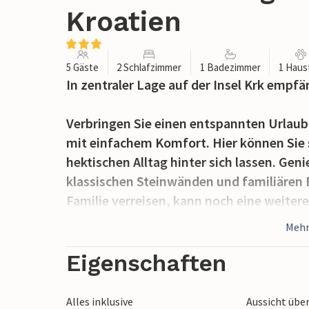
Kroatien
5 Gäste
2 Schlafzimmer
1 Badezimmer
1 Haus
In zentraler Lage auf der Insel Krk empf
Verbringen Sie einen entspannten Urlaub
mit einfachem Komfort. Hier können Sie s
hektischen Alltag hinter sich lassen. G
klassischen Steinwänden und familiären E
Familie verreisen, kann noch eine weite
Mehr
Genießen Sie auch den Gemeinschaftsgar
eine kleine Oase bildet und Sie zum Son
Eigenschaften
auch grillen und mit den anderen Gäste
Alles inklusive
Aussicht übe