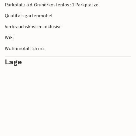
Parkplatz a.d. Grund/kostenlos : 1 Parkplätze
Risnjak oder unternehmen Sie eine Bootstour zur Insel
Cres.
Qualitätsgartenmöbel
Verbrauchskosten inklusive
WiFi
Wohnmobil : 25 m2
Lage