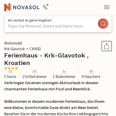
Wo würdest du gerne hingehen?
Fügen Sie Reiseziel, Daten und Gäste hinzu
1 / 38
Wohnmobil
Krk-Glavotok
CKI642
Ferienhaus - Krk-Glavotok ,
Kroatien
5 Gäste
2 Schlafzimmer
1 Badezimmer
0 Haustiere
Verbringen Sie einen sonnigen Aktivurlaub in diesem
charmanten Ferienhaus mit Pool und Meerblick.
Willkommen in diesem modernen Ferienhaus, das Ihnen
eine kleine, komfortable Oase direkt am Meer bietet.
Bereiten Sie in der modernen Küche Ihre Lieblingsgerichte