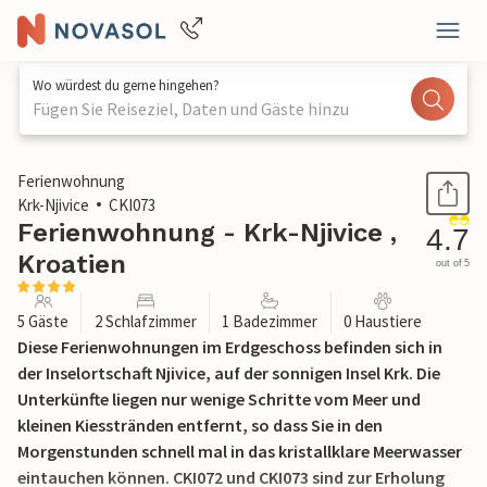
Wo würdest du gerne hingehen?
Fügen Sie Reiseziel, Daten und Gäste hinzu
1 / 27
Ferienwohnung
Krk-Njivice
CKI073
Ferienwohnung - Krk-Njivice ,
4.7
Kroatien
out of 5
5 Gäste
2 Schlafzimmer
1 Badezimmer
0 Haustiere
Diese Ferienwohnungen im Erdgeschoss befinden sich in
der Inselortschaft Njivice, auf der sonnigen Insel Krk. Die
Unterkünfte liegen nur wenige Schritte vom Meer und
kleinen Kiesstränden entfernt, so dass Sie in den
Morgenstunden schnell mal in das kristallklare Meerwasser
eintauchen können. CKI072 und CKI073 sind zur Erholung