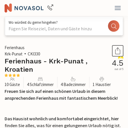
Wo würdest du gerne hingehen?
Fügen Sie Reiseziel, Daten und Gäste hinzu
1 / 44
Ferienhaus
Krk-Punat
CKI330
Ferienhaus - Krk-Punat ,
4.5
Kroatien
out of 5
10 Gäste
4 Schlafzimmer
4 Badezimmer
1 Haustier
Freuen Sie sich auf einen schönen Urlaub in diesem
ansprechenden Ferienhaus mit fantastischem Meerblick!
Das Haus ist wohnlich und komfortabel eingerichtet, hier
finden Sie alles, was für einen gelungenen Urlaub nötig ist.