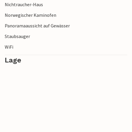
Nichtraucher-Haus
einen Tagesausflug nach Bergen.
Norwegischer Kaminofen
Panoramaaussicht auf Gewässer
Staubsauger
WiFi
Lage