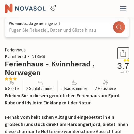
Wo würdest du gerne hingehen?
Fügen Sie Reiseziel, Daten und Gäste hinzu
1 / 20
Ferienhaus
Kvinnherad
N18638
Ferienhaus - Kvinnherad ,
3.7
Norwegen
out of 5
6 Gäste
2 Schlafzimmer
1 Badezimmer
2 Haustiere
Erleben Sie in diesem gemütlichen Ferienhaus am Fjord
Ruhe und Idylle im Einklang mit der Natur.
Fernab vom hektischen Alltag und eingebettet in ein
großes Grundstück direkt am Hardangerfjord, bietet Ihnen
diese charmante Hütte eine wunderschöne Aussicht auf