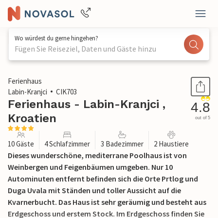
Wo würdest du gerne hingehen?
Fügen Sie Reiseziel, Daten und Gäste hinzu
1 / 54
Ferienhaus
Labin-Kranjci
CIK703
Ferienhaus - Labin-Kranjci ,
4.8
Kroatien
out of 5
10 Gäste
4 Schlafzimmer
3 Badezimmer
2 Haustiere
Dieses wunderschöne, mediterrane Poolhaus ist von
Weinbergen und Feigenbäumen umgeben. Nur 10
Autominuten entfernt befinden sich die Orte Prtlog und
Duga Uvala mit Ständen und toller Aussicht auf die
Kvarnerbucht. Das Haus ist sehr geräumig und besteht aus
Erdgeschoss und erstem Stock. Im Erdgeschoss finden Sie