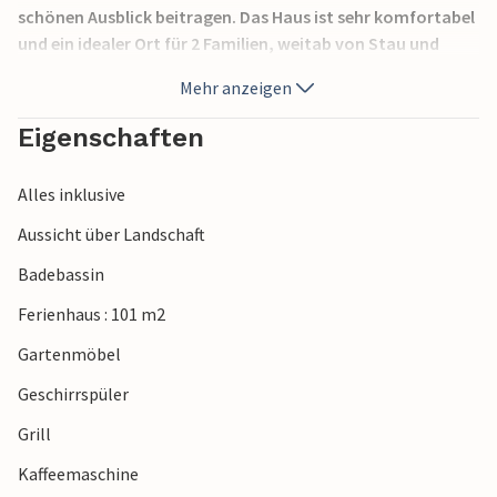
schönen Ausblick beitragen. Das Haus ist sehr komfortabel
und ein idealer Ort für 2 Familien, weitab von Stau und
Lärm. Ein Schlafzimmer im Erdgeschoss besitzt kein
Mehr anzeigen
Fenster. Bis zum Ferienhaus kommen Sie über eine
Schotterstraße, die ca. 1400 m lang ist und bis zur
Eigenschaften
Hauptstraße führt. Nur Sie und der Nachbar benutzen den
Weg.
Alles inklusive
Aussicht über Landschaft
Badebassin
Ferienhaus : 101 m2
Gartenmöbel
Geschirrspüler
Grill
Kaffeemaschine