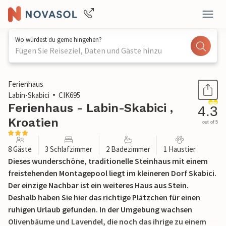
Wo würdest du gerne hingehen?
Fügen Sie Reiseziel, Daten und Gäste hinzu
1 / 43
Ferienhaus
Labin-Skabici
CIK695
Ferienhaus - Labin-Skabici ,
4.3
Kroatien
out of 5
8 Gäste
3 Schlafzimmer
2 Badezimmer
1 Haustier
Dieses wunderschöne, traditionelle Steinhaus mit einem
freistehenden Montagepool liegt im kleineren Dorf Skabici.
Der einzige Nachbar ist ein weiteres Haus aus Stein.
Deshalb haben Sie hier das richtige Plätzchen für einen
ruhigen Urlaub gefunden. In der Umgebung wachsen
Olivenbäume und Lavendel, die noch das ihrige zu einem