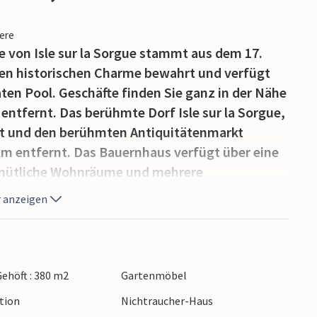
iere
 von Isle sur la Sorgue stammt aus dem 17.
nen historischen Charme bewahrt und verfügt
ten Pool. Geschäfte finden Sie ganz in der Nähe
entfernt. Das berühmte Dorf Isle sur la Sorgue,
kt und den berühmten Antiquitätenmarkt
km entfernt. Das Bauernhaus verfügt über eine
emütliche Wohnräume und mehrere
eigenes Bad verfügen. Draußen liegt das
 anzeigen
nen beschatteten Grundstück. Die
ereich und einen herrlichen Blick auf den
 hinaus gibt es eine schattige Terrasse zum
ate, durch einen Alarm gesicherte Infinity-Pool
ehöft : 380 m2
Gartenmöbel
uernhaus liegt auf dem Land, in der Nähe des
ction
Nichtraucher-Haus
: Bäckerei, Gemüse, Supermarkt. Das Dorf Le