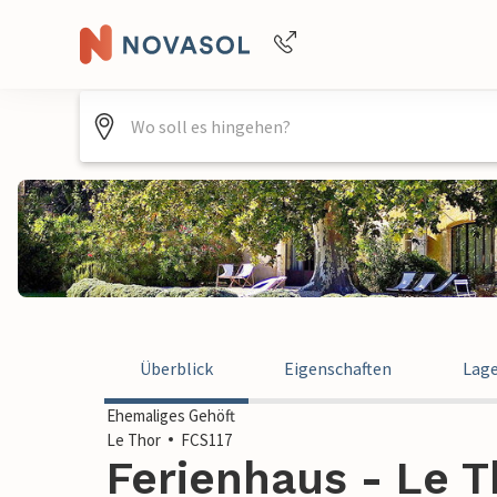
Buchungshilfe per Telefon
+4940688715475
Überblick
Eigenschaften
Lag
Ehemaliges Gehöft
Le Thor
FCS117
Ferienhaus - Le T