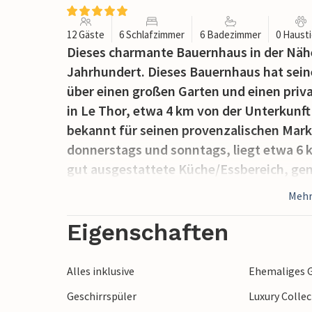
12 Gäste
6 Schlafzimmer
6 Badezimmer
0 Haust
Dieses charmante Bauernhaus in der Nähe
Jahrhundert. Dieses Bauernhaus hat sei
über einen großen Garten und einen priva
in Le Thor, etwa 4 km von der Unterkunft 
bekannt für seinen provenzalischen Mar
donnerstags und sonntags, liegt etwa 6 
gut ausgestattete Küche/Essbereich, g
Schlafzimmer, von denen einige über ein 
Mehr
Anwesen auf einem herrlichen, von Plata
Hauptterrasse bietet einen überdachten B
Eigenschaften
Garten und das Schloss Thouzon. Darüber
Essen und Entspannen im Freien. Der priv
Alles inklusive
Ehemaliges G
wird durch Sonnenliegen ergänzt. Das Ba
Geschirrspüler
Luxury Colle
Dorfes Le Thor, wo Sie Geschäfte finden