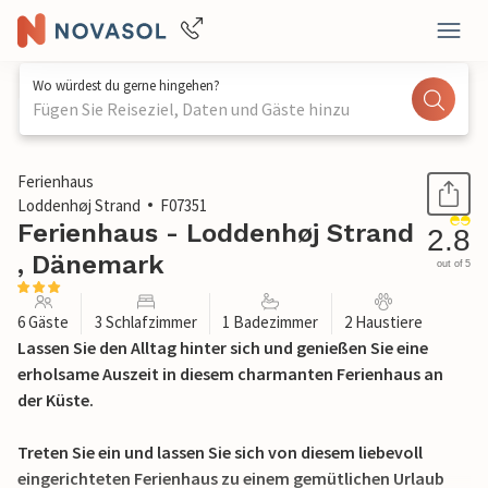
Wo würdest du gerne hingehen?
Fügen Sie Reiseziel, Daten und Gäste hinzu
1 / 17
Ferienhaus
Loddenhøj Strand
F07351
Ferienhaus - Loddenhøj Strand
2.8
, Dänemark
out of 5
6 Gäste
3 Schlafzimmer
1 Badezimmer
2 Haustiere
Lassen Sie den Alltag hinter sich und genießen Sie eine
erholsame Auszeit in diesem charmanten Ferienhaus an
der Küste.
Treten Sie ein und lassen Sie sich von diesem liebevoll
eingerichteten Ferienhaus zu einem gemütlichen Urlaub