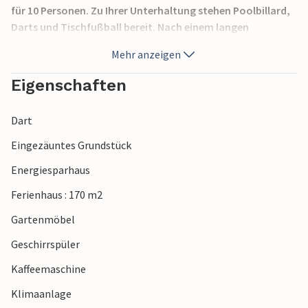
für 10 Personen. Zu Ihrer Unterhaltung stehen Poolbillard,
Darts und Tischfußball bereit. Nach einem langen
Spaziergang können Sie in der hauseigenen Sauna
Mehr anzeigen
entspannen.
Eigenschaften
Auf dem Grundstück stehen 4 Parkplätze für Ihre Autos zur
Verfügung.
Dart
Am Fjord können Sie baden und schöne Spaziergänge
Eingezäuntes Grundstück
genießen.
Energiesparhaus
Genießen Sie Ihren Aufenthalt in diesem einladenden
Ferienhaus : 170 m2
Ferienhaus.
Gartenmöbel
Geschirrspüler
Kaffeemaschine
Klimaanlage