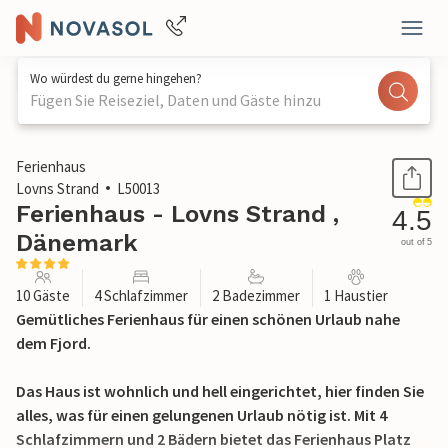
Wo würdest du gerne hingehen?
Fügen Sie Reiseziel, Daten und Gäste hinzu
1 / 31
Ferienhaus
Lovns Strand
L50013
Ferienhaus - Lovns Strand ,
4.5
Dänemark
out of 5
10 Gäste
4 Schlafzimmer
2 Badezimmer
1 Haustier
Gemütliches Ferienhaus für einen schönen Urlaub nahe
dem Fjord.
Das Haus ist wohnlich und hell eingerichtet, hier finden Sie
alles, was für einen gelungenen Urlaub nötig ist. Mit 4
Schlafzimmern und 2 Bädern bietet das Ferienhaus Platz