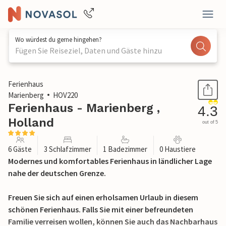
Wo würdest du gerne hingehen?
Fügen Sie Reiseziel, Daten und Gäste hinzu
1 / 28
Ferienhaus
Marienberg
HOV220
Ferienhaus - Marienberg ,
4.3
Holland
out of 5
6 Gäste
3 Schlafzimmer
1 Badezimmer
0 Haustiere
Modernes und komfortables Ferienhaus in ländlicher Lage
nahe der deutschen Grenze.
Freuen Sie sich auf einen erholsamen Urlaub in diesem
schönen Ferienhaus. Falls Sie mit einer befreundeten
Familie verreisen wollen, können Sie auch das Nachbarhaus