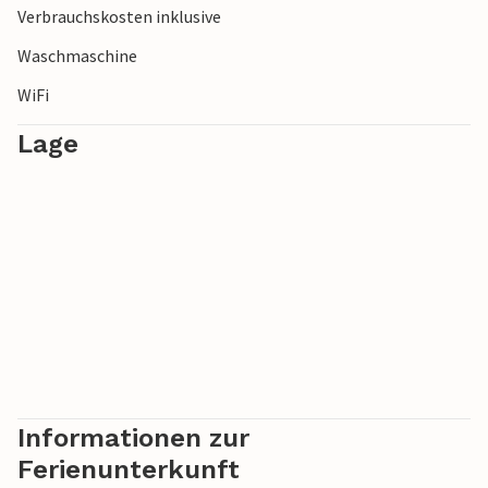
Verbrauchskosten inklusive
Bergdorf Frigiliana, probieren Sie lokale Weine in Ronda
oder lassen Sie sich von den weißen Dörfern der Axarquía
Waschmaschine
verzaubern.
WiFi
Lage
Informationen zur
Ferienunterkunft