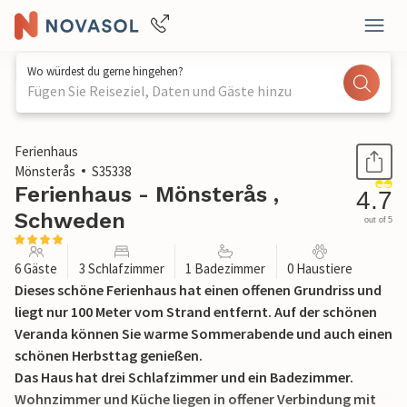
Wo würdest du gerne hingehen?
Fügen Sie Reiseziel, Daten und Gäste hinzu
1 / 11
Ferienhaus
Mönsterås
S35338
Ferienhaus - Mönsterås ,
4.7
Schweden
out of 5
6 Gäste
3 Schlafzimmer
1 Badezimmer
0 Haustiere
Dieses schöne Ferienhaus hat einen offenen Grundriss und
liegt nur 100 Meter vom Strand entfernt. Auf der schönen
Veranda können Sie warme Sommerabende und auch einen
schönen Herbsttag genießen.
Das Haus hat drei Schlafzimmer und ein Badezimmer.
Wohnzimmer und Küche liegen in offener Verbindung mit