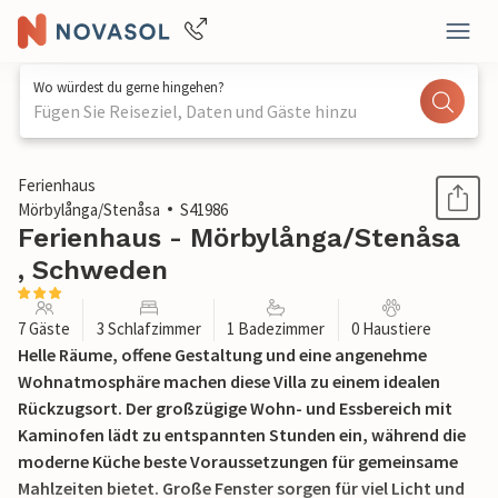
Wo würdest du gerne hingehen?
Fügen Sie Reiseziel, Daten und Gäste hinzu
1 / 24
Ferienhaus
Mörbylånga/Stenåsa
S41986
Ferienhaus - Mörbylånga/Stenåsa
, Schweden
7 Gäste
3 Schlafzimmer
1 Badezimmer
0 Haustiere
Helle Räume, offene Gestaltung und eine angenehme
Wohnatmosphäre machen diese Villa zu einem idealen
Rückzugsort. Der großzügige Wohn- und Essbereich mit
Kaminofen lädt zu entspannten Stunden ein, während die
moderne Küche beste Voraussetzungen für gemeinsame
Mahlzeiten bietet. Große Fenster sorgen für viel Licht und