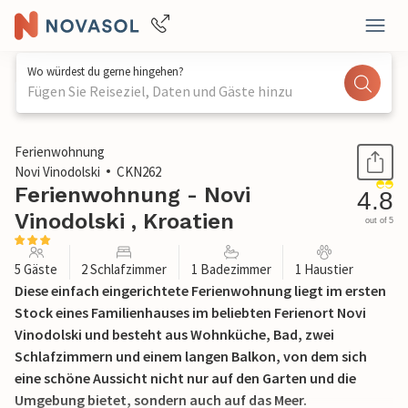
Wo würdest du gerne hingehen?
Fügen Sie Reiseziel, Daten und Gäste hinzu
1 / 25
Ferienwohnung
Novi Vinodolski
CKN262
Ferienwohnung - Novi
4.8
Vinodolski , Kroatien
out of 5
5 Gäste
2 Schlafzimmer
1 Badezimmer
1 Haustier
Diese einfach eingerichtete Ferienwohnung liegt im ersten
Stock eines Familienhauses im beliebten Ferienort Novi
Vinodolski und besteht aus Wohnküche, Bad, zwei
Schlafzimmern und einem langen Balkon, von dem sich
eine schöne Aussicht nicht nur auf den Garten und die
Umgebung bietet, sondern auch auf das Meer.