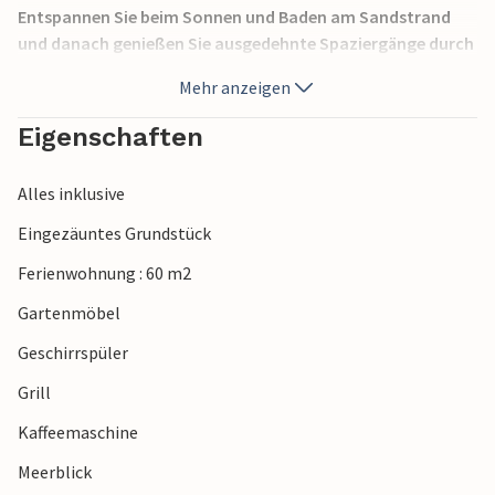
Entspannen Sie beim Sonnen und Baden am Sandstrand
und danach genießen Sie ausgedehnte Spaziergänge durch
die Altstadt und an der Uferpromenade. Empfehlenswert
Mehr anzeigen
sind Tagesausflüge zu den nahe gelegenen Inseln Krk und
Rab sowie zum Nationalpark Plitvicer Seen, der Sie mit
Eigenschaften
seinen Naturschönheiten begeistern wird.
Alles inklusive
Eingezäuntes Grundstück
Ferienwohnung : 60 m2
Gartenmöbel
Geschirrspüler
Grill
Kaffeemaschine
Meerblick