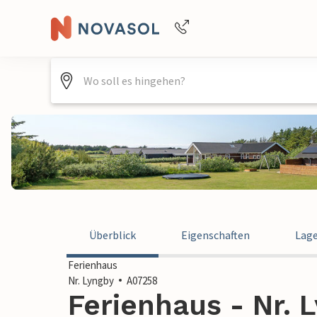
Buchungshilfe per Telefon
+4940688715475
Überblick
Eigenschaften
Lag
Ferienhaus
Nr. Lyngby
A07258
Ferienhaus - Nr. 