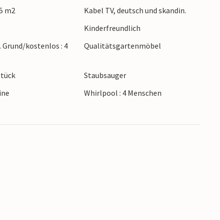
15 m2
Kabel TV, deutsch und skandin.
iegt an einer Steilküste Genießen Sie den
Kinderfreundlich
 am Sandstrand.
. Grund/kostenlos : 4
Qualitätsgartenmöbel
Familien.
Stück
Staubsauger
ine
Whirlpool : 4 Menschen