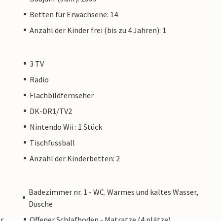
Betten für Erwachsene: 14
Anzahl der Kinder frei (bis zu 4 Jahren): 1
3 TV
Radio
Flachbildfernseher
DK-DR1/TV2
Nintendo Wii : 1 Stück
Tischfussball
Anzahl der Kinderbetten: 2
Badezimmer nr. 1 - WC. Warmes und kaltes Wasser,
Dusche
r,
Offener Schlafboden - Matratze (4 plätze)