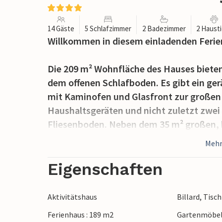
14 Gäste
5 Schlafzimmer
2 Badezimmer
2 Haust
Willkommen in diesem einladenden Feri
Die 209 m² Wohnfläche des Hauses bieten
dem offenen Schlafboden. Es gibt ein ge
mit Kaminofen und Glasfront zur großen 
Haushaltsgeräten und nicht zuletzt zwe
Fliesenboden. Neben dem 35 m² großen, h
Personen gibt es auch einen 22 m² Aktivit
Mehr
Fernseher, die alle Chromecast haben un
Eigenschaften
Draußen können Sie auf der Terrasse un
eine Hängematte und en Sonnensegel. Ein
Aktivitätshaus
Billard, Tisc
ebenfalls vorhanden.
Ferienhaus : 189 m2
Gartenmöbe