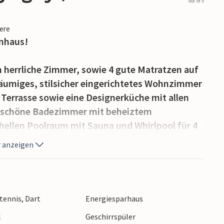
out of 5
iere
enhaus!
 herrliche Zimmer, sowie 4 gute Matratzen auf
räumiges, stilsicher eingerichtetes Wohnzimmer
Terrasse sowie eine Designerküche mit allen
i schöne Badezimmer mit beheiztem
ellen Poolraum mit Sauna und Whirlpool für 4
ätsraum mit Billard und Tischtennis. Es gibt 3
 anzeigen
d eine 200/200 Glasfaser-Internetverbindung.
ter dem Sonnenschirm entspannen, es gibt auch
 Fußballtor und Spiele für draußen sind
htennis, Dart
Energiesparhaus
l
Geschirrspüler