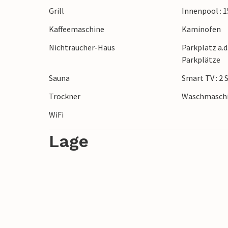
Grill
Innenpool : 
Der schöne Nordseestrand in Nr. Lyngby l
Kaffeemaschine
Kaminofen
Sonnenuntergang bei einem Spaziergang
Nichtraucher-Haus
Parkplatz a.d
Parkplätze
Dies ist das ideale Ferienhaus für aktive 
Sauna
Smart TV : 2 
Trockner
Waschmasch
WiFi
Lage