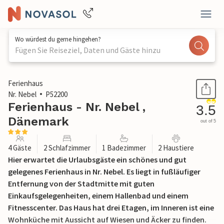
Wo würdest du gerne hingehen?
Fügen Sie Reiseziel, Daten und Gäste hinzu
1 / 21
Ferienhaus
Nr. Nebel
P52200
Ferienhaus - Nr. Nebel ,
3.5
Dänemark
out of 5
4 Gäste
2 Schlafzimmer
1 Badezimmer
2 Haustiere
Hier erwartet die Urlaubsgäste ein schönes und gut
gelegenes Ferienhaus in Nr. Nebel. Es liegt in fußläufiger
Entfernung von der Stadtmitte mit guten
Einkaufsgelegenheiten, einem Hallenbad und einem
Fitnesscenter. Das Haus hat drei Etagen, im Inneren ist eine
Wohnküche mit Aussicht auf Wiesen und Äcker zu finden.