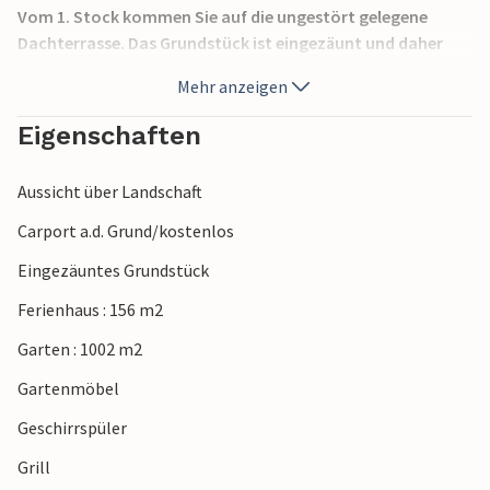
Vom 1. Stock kommen Sie auf die ungestört gelegene
Dachterrasse. Das Grundstück ist eingezäunt und daher
auch für Haustiere geeignet. Gut und schnell mit dem Auto
Mehr anzeigen
erreichbar sind das Vogelreservat Tipperne, Skjern Enge
und der Naturpark Filsø. Besuchen Sie auch die
Eigenschaften
faszinierende Blåbjerg Plantage med unglaublich schöner
Natur und markierten Rad- und Wanderwegen. Das
Aussicht über Landschaft
Erlebnisbad Seawest liegt 3 km vom Ferienhaus.
Carport a.d. Grund/kostenlos
Eingezäuntes Grundstück
Ferienhaus : 156 m2
Garten : 1002 m2
Gartenmöbel
Geschirrspüler
Grill