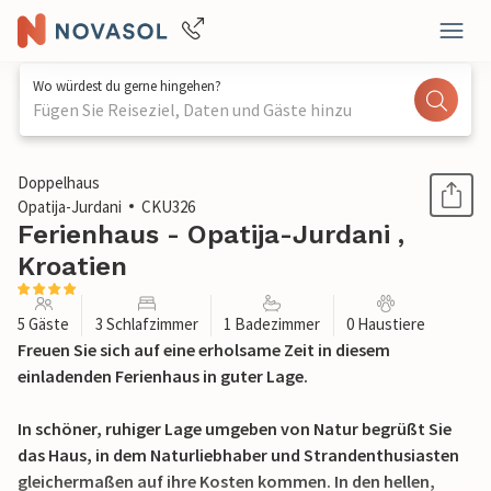
Wo würdest du gerne hingehen?
Fügen Sie Reiseziel, Daten und Gäste hinzu
1 / 34
Doppelhaus
Opatija-Jurdani
CKU326
Ferienhaus - Opatija-Jurdani ,
Kroatien
5 Gäste
3 Schlafzimmer
1 Badezimmer
0 Haustiere
Freuen Sie sich auf eine erholsame Zeit in diesem
einladenden Ferienhaus in guter Lage.
In schöner, ruhiger Lage umgeben von Natur begrüßt Sie
das Haus, in dem Naturliebhaber und Strandenthusiasten
gleichermaßen auf ihre Kosten kommen. In den hellen,