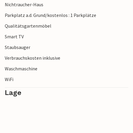
Nichtraucher-Haus
charmante Hafenstadt Rijeka, und auch die Insel Krk
erreichen Sie schnell über die Brücke zum Festland.
Parkplatz a.d. Grund/kostenlos : 1 Parkplätze
Qualitätsgartenmöbel
Verbringen Sie einen abwechslungsreichen Urlaub in diesem
Ferienhaus.
Smart TV
Staubsauger
Verbrauchskosten inklusive
Waschmaschine
WiFi
Lage