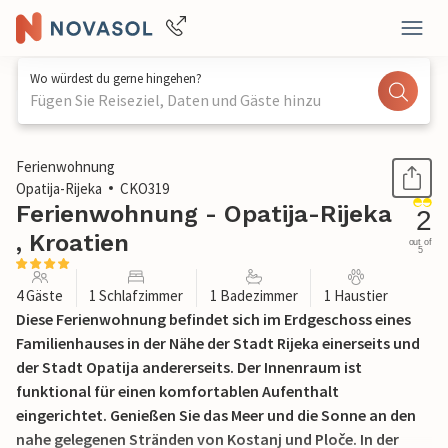
Wo würdest du gerne hingehen?
Fügen Sie Reiseziel, Daten und Gäste hinzu
1 / 26
Ferienwohnung
Opatija-Rijeka
CKO319
Ferienwohnung - Opatija-Rijeka
2
, Kroatien
out of
5
4 Gäste
1 Schlafzimmer
1 Badezimmer
1 Haustier
Diese Ferienwohnung befindet sich im Erdgeschoss eines
Familienhauses in der Nähe der Stadt Rijeka einerseits und
der Stadt Opatija andererseits. Der Innenraum ist
funktional für einen komfortablen Aufenthalt
eingerichtet. Genießen Sie das Meer und die Sonne an den
nahe gelegenen Stränden von Kostanj und Ploče. In der