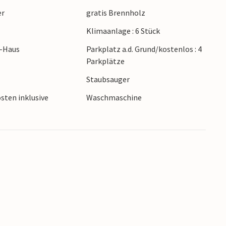
er
gratis Brennholz
 der Umgebung und erreichen nach nur wenigen
Klimaanlage : 6 Stück
e auch Lopar und seine Sandstrände nach einer
andabschnitte laden zum Sonnenbaden und zum
r-Haus
Parkplatz a.d. Grund/kostenlos : 4
se auch familienfreundlich sind, können hier
Parkplätze
vitäten nachgehen.
Staubsauger
sten inklusive
Waschmaschine