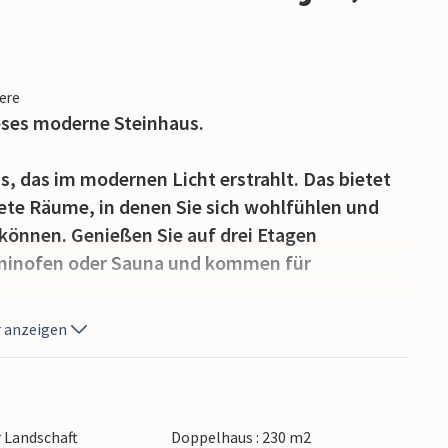
iere
eses moderne Steinhaus.
us, das im modernen Licht erstrahlt. Das bietet
te Räume, in denen Sie sich wohlfühlen und
können. Genießen Sie auf drei Etagen
minofen oder Sauna und kommen für
 anzeigen
assen braucht sich nicht verstecken. Hier
ivaten Pool baden. Genießen Sie den schönen
Umhertoben zu. Am Abend können Sie unter
usklingen lassen und Ausflüge planen.
r Landschaft
Doppelhaus : 230 m2