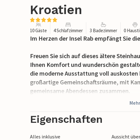
Kroatien
10 Gäste
4 Schlafzimmer
3 Badezimmer
0 Haust
Im Herzen der Insel Rab empfängt Sie di
Freuen Sie sich auf dieses ältere Steinha
Ihnen Komfort und wunderschön gestalte
die moderne Ausstattung voll auskosten 
großartige Gemeinschaftsräume, mit Ka
gemeinsame Abendessen zusammen.
Mehr
Auch der Außenbereich, mit mehreren Terr
können Sie die Sonne genießen und im pr
Eigenschaften
Garten und schauen Ihren Kindern beim 
dem Pavillon mit Grill die Urlaubstage a
Alles inklusive
Aussicht übe