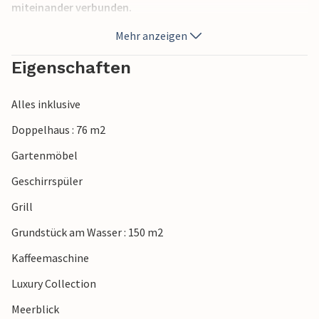
miteinander verbunden.
Der Ort Jakišnica verfügt über ein Restaurant, einige Café
Mehr anzeigen
Bars und Einkaufsladen. Den Ort Novalja erreichen Sie in
etwa 10 Minuten mit dem Auto. Besuchen Sie auch die
Eigenschaften
Ortschaften Lun, Kolan und die Stadt Pag.
Alles inklusive
Doppelhaus : 76 m2
Gartenmöbel
Geschirrspüler
Grill
Grundstück am Wasser : 150 m2
Kaffeemaschine
Luxury Collection
Meerblick