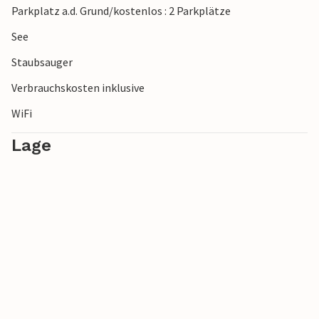
Parkplatz a.d. Grund/kostenlos : 2 Parkplätze
genießen.
See
Viel Vergnügen am Weisiner See!
Staubsauger
Verbrauchskosten inklusive
WiFi
Lage