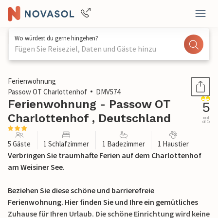
Wo würdest du gerne hingehen?
Fügen Sie Reiseziel, Daten und Gäste hinzu
1 / 16
Ferienwohnung
Passow OT Charlottenhof
DMV574
Ferienwohnung - Passow OT
5
Charlottenhof , Deutschland
out
of 5
5 Gäste
1 Schlafzimmer
1 Badezimmer
1 Haustier
Verbringen Sie traumhafte Ferien auf dem Charlottenhof
am Weisiner See.
Beziehen Sie diese schöne und barrierefreie
Ferienwohnung. Hier finden Sie und Ihre ein gemütliches
Zuhause für Ihren Urlaub. Die schöne Einrichtung wird keine