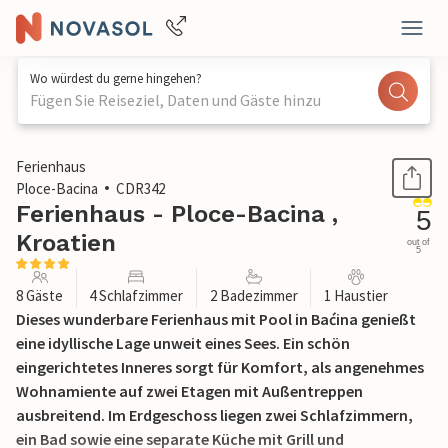
Wo würdest du gerne hingehen?
Fügen Sie Reiseziel, Daten und Gäste hinzu
1 / 55
Ferienhaus
Ploce-Bacina
CDR342
Ferienhaus - Ploce-Bacina ,
5
Kroatien
out of
5
8 Gäste
4 Schlafzimmer
2 Badezimmer
1 Haustier
Dieses wunderbare Ferienhaus mit Pool in Baćina genießt
eine idyllische Lage unweit eines Sees. Ein schön
eingerichtetes Inneres sorgt für Komfort, als angenehmes
Wohnamiente auf zwei Etagen mit Außentreppen
ausbreitend. Im Erdgeschoss liegen zwei Schlafzimmern,
ein Bad sowie eine separate Küche mit Grill und