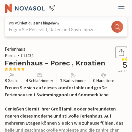
Wo würdest du gerne hingehen?
Fügen Sie Reiseziel, Daten und Gäste hinzu
1 / 40
Ferienhaus
Porec
CLI434
Ferienhaus - Porec , Kroatien
5
out of 5
8 Gäste
4 Schlafzimmer
3 Badezimmer
0 Haustiere
Freuen Sie sich auf dieses komfortable und große
Ferienhaus mit Swimmingpool und Sommerküche.
Genießen Sie mit Ihrer Großfamilie oder befreundeten
Paaren dieses moderne und stilvolle Ferienhaus. Auf
mehreren Etagen können Sie sich wie zuhause fühlen, das
helle und geschmackvolle Ambiente und die zahlreichen