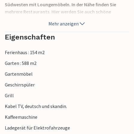
Südwesten mit Loungemöbeln. In der Nähe finden Sie
mehrere Restaurants. Hier werden Sie auch schöne
Erlebnisse beim Radfahren durch eine hügelige Landschaft
Mehr anzeigen
haben.
Eigenschaften
Ferienhaus : 154 m2
Garten : 588 m2
Gartenmöbel
Geschirrspüler
Grill
Kabel TV, deutsch und skandin.
Kaffeemaschine
Ladegerät für Elektrofahrzeuge