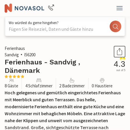
Wo würdest du gerne hingehen?
Fügen Sie Reiseziel, Daten und Gäste hinzu
1 / 28
Ferienhaus
Sandvig
I56200
Ferienhaus - Sandvig ,
4.3
Dänemark
out of 5
8 Gäste
4 Schlafzimmer
2 Badezimmer
0 Haustiere
Hoch gelegenes und gemütlich eingerichtetes Ferienhaus
mit Meerblick und guten Terrassen. Das helle,
modernisierte Ferienhaus enthält eine gute Küche und eine
Wohnzimmer mit behaglichen Möbeln. Eine attraktive Lage
nahe der Klippen und unweit vom ausgezeichneten
Sandstrand. Große, sichtgeschützte Terrasse nach