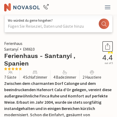
Wo würdest du gerne hingehen?
Fügen Sie Reiseziel, Daten und Gäste hinzu
1 / 39
Ferienhaus
Santanyí
EMI610
Ferienhaus - Santanyí ,
4.4
Spanien
out of 5
7 Gäste
4 Schlafzimmer
4 Badezimmer
2 Haustiere
Zwischen dem charmanten Dorf Calonge und dem
beeindruckenden Hafenort Cala d’Or gelegen, vereint diese
außergewöhnliche Finca Ruhe und Komfort auf perfekte
Weise. Erbaut im Jahr 2004, wurde sie stets sorgfältig
instandgehalten und in einigen Bereichen kürzlich
modernisiert. Schon die Einfahrt, gesäumt von