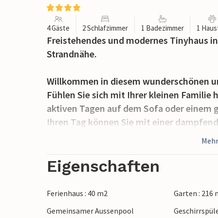
4 Gäste
2 Schlafzimmer
1 Badezimmer
1 Haus
Freistehendes und modernes Tinyhaus in 
Strandnähe.
Willkommen in diesem wunderschönen un
Fühlen Sie sich mit Ihrer kleinen Familie
aktiven Tagen auf dem Sofa oder einem 
Ihren Tag können Sie mit einer dampfend
beginnen, während Ihre Kinder schon die 
Mehr
erkunden. Es gibt eine große Auswahl, wa
im Freien als auch in einem Gebäude. I
Eigenschaften
zusammen im Gemeinschaftspool baden u
kommen.
Ferienhaus : 40 m2
Garten : 216
Gemeinsamer Aussenpool
Geschirrspül
Sollte Ihnen das Meerwasser lieber sein,