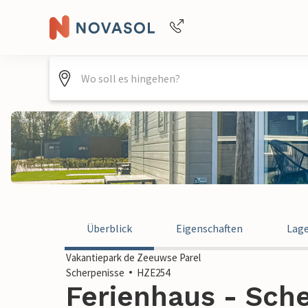
Buchungshilfe per Telefon
+4940688715475
Überblick
Eigenschaften
Lag
Vakantiepark de Zeeuwse Parel
Scherpenisse
HZE254
Ferienhaus - Sche