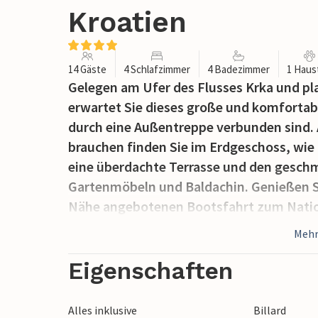
Kroatien
14 Gäste
4 Schlafzimmer
4 Badezimmer
1 Haus
Gelegen am Ufer des Flusses Krka und plat
erwartet Sie dieses große und komfortabl
durch eine Außentreppe verbunden sind. 
brauchen finden Sie im Erdgeschoss, wie 
eine überdachte Terrasse und den gesch
Gartenmöbeln und Baldachin. Genießen Si
Nähe angebotenen Bootsfahrt zum Nation
Šibenik mit ihren historischen Sehenswü
Mehr
guten Küche.
Eigenschaften
Alles inklusive
Billard