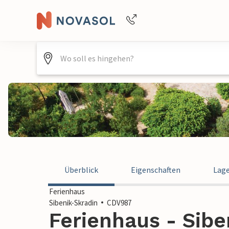
Buchungshilfe per Telefon
+4940688715475
Überblick
Eigenschaften
Lag
Ferienhaus
Sibenik-Skradin
CDV987
Ferienhaus - Sibe