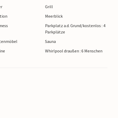
er
Grill
ction
Meerblick
lness
Parkplatz a.d. Grund/kostenlos : 4
Parkplätze
rtenmöbel
Sauna
ine
Whirlpool draußen : 6 Menschen