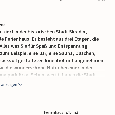
out of 5
tier
ziert in der historischen Stadt Skradin,
e Ferienhaus. Es besteht aus drei Etagen, die
Alles was Sie für Spaß und Entspannung
zum Beispiel eine Bar, eine Sauna, Duschen,
mackvoll gestalteten Innenhof mit angenehmen
e die wunderschöne Natur bei einer in der
alpark Krka. Sehenswert ist auch die Stadt
rdigkeiten, sportlichen Angeboten und einer
 anzeigen
Ferienhaus : 240 m2