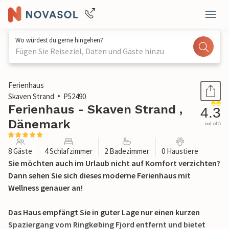
Wo würdest du gerne hingehen?
Fügen Sie Reiseziel, Daten und Gäste hinzu
1 / 42
Ferienhaus
Skaven Strand
P52490
Ferienhaus - Skaven Strand ,
4.3
Dänemark
out of 5
8 Gäste
4 Schlafzimmer
2 Badezimmer
0 Haustiere
Sie möchten auch im Urlaub nicht auf Komfort verzichten?
Dann sehen Sie sich dieses moderne Ferienhaus mit
Wellness genauer an!
Das Haus empfängt Sie in guter Lage nur einen kurzen
Spaziergang vom Ringkøbing Fjord entfernt und bietet