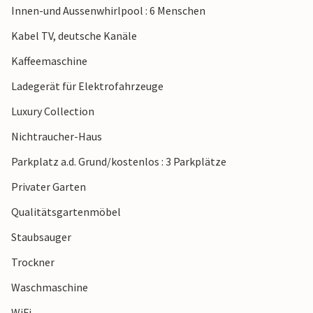
Innen-und Aussenwhirlpool : 6 Menschen
Spazieren Sie zum Strand von Skaven, dessen feiner Sand
Kabel TV, deutsche Kanäle
sich ideal zum Sandburgenbauen eignet. Außerdem ist der
Kaffeemaschine
Fjord ein Paradies für Wind- und Kitesurfer. Unvergessliche
Naturerlebnisse verspricht ein Besuch im Skjern Å
Ladegerät für Elektrofahrzeuge
Nationalpark.
Luxury Collection
In Skaven gibt es einen Campingplatz, dessen
Gemeinschaftseinrichtungen gegen Gebühr genutzt
Nichtraucher-Haus
werden können (Informationen zur Verfügbarkeit finden
Parkplatz a.d. Grund/kostenlos : 3 Parkplätze
Sie auf der Website des Campingplatzes) – Außenpool,
Minigolf, Billardtisch, Tischtennis u.v.m.
Privater Garten
Qualitätsgartenmöbel
Staubsauger
Trockner
Waschmaschine
WiFi