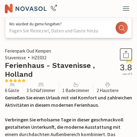
Wo würdest du gerne hingehen?
Fügen Sie Reiseziel, Daten und Gäste hinzu
1 / 28
Ferienpark Oud Kempen
Stavenisse
HZE032
Ferienhaus - Stavenisse ,
3.8
Holland
out of 5
6 Gäste
3 Schlafzimmer
1 Badezimmer
2 Haustiere
Genießen Sie einen Urlaub mit viel Komfort und zahlreichen
Aktivitäten in diesem modernen Ferienhaus.
Verbringen Sie erholsame Tage in dieser geschmackvoll
gestalteten Unterkunft, die moderne Ausstattung mit
einem durchdachten Außenbereich kombiniert. Das