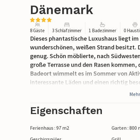
Dänemark
8 Gäste
3 Schlafzimmer
1 Badezimmer
0 Haust
Dieses phantastische Luxushaus liegt im
wunderschönen, weißen Strand besitzt. D
genug. Schön möblierte, nach Südwesten
große Terrasse und den Rasen kommen, der
Badeort wimmelt es im Sommer von Aktivi
interessante Läden und einen richtig bes
Mehr
Eigenschaften
Ferienhaus : 97 m2
Garten : 800
Geschirrspüler
Grill