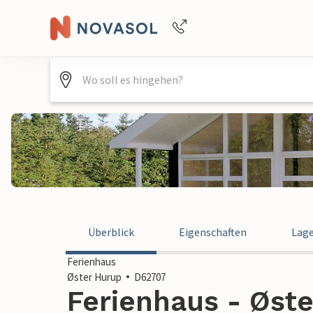
Buchungshilfe per Telefon
+4940688715475
Überblick
Eigenschaften
Lag
Ferienhaus
Øster Hurup
D62707
Ferienhaus - Øste