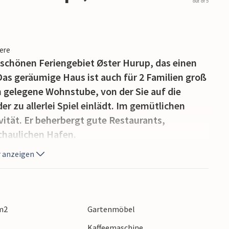
out of 5
iere
 schönen Feriengebiet Øster Hurup, das einen
as geräumige Haus ist auch für 2 Familien groß
 gelegene Wohnstube, von der Sie auf die
 zu allerlei Spiel einlädt. Im gemütlichen
tät. Er beherbergt gute Restaurants,
chaulichen Hafen.
 anzeigen
 m2
Gartenmöbel
Kaffeemaschine