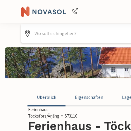
Buchungshilfe per Telefon
+4940688715475
Überblick
Eigenschaften
Lag
Ferienhaus
Töcksfors/Årjäng
S73110
Ferienhaus - Töck