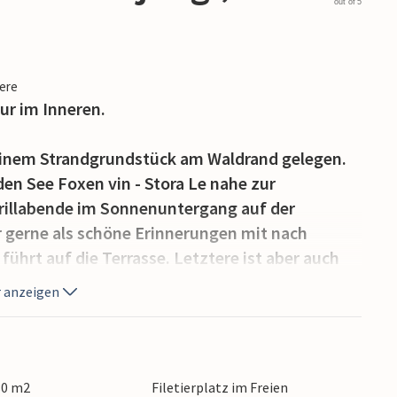
out of 5
iere
ur im Inneren.
einem Strandgrundstück am Waldrand gelegen.
den See Foxen vin - Stora Le nahe zur
rillabende im Sonnenuntergang auf der
gerne als schöne Erinnerungen mit nach
hrt auf die Terrasse. Letztere ist aber auch
sodass man morgens direkt ins Freie gehen und
 anzeigen
chlafzimmer 3 liegt im Dachspitz, was eine
fft.
ischer und bietet Regenbogenlachse, Hechte,
80 m2
Filetierplatz im Freien