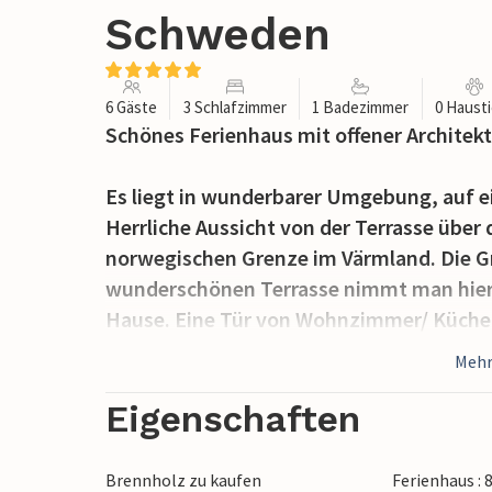
Schweden
6 Gäste
3 Schlafzimmer
1 Badezimmer
0 Haust
Schönes Ferienhaus mit offener Architekt
Es liegt in wunderbarer Umgebung, auf 
Herrliche Aussicht von der Terrasse über 
norwegischen Grenze im Värmland. Die G
wunderschönen Terrasse nimmt man hier 
Hause. Eine Tür von Wohnzimmer/ Küche fü
direkt von Schlafzimmer 1 zu erreichen, 
Mehr
den Sonnenaufgang genießen kann. Das S
besonders heimelige Atmosphäre verscha
Eigenschaften
Der See ist ein wahrer Traum für Sportf
Brennholz zu kaufen
Ferienhaus : 