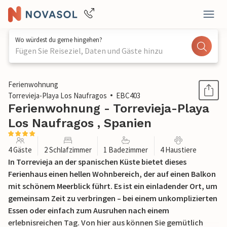
Wo würdest du gerne hingehen?
Fügen Sie Reiseziel, Daten und Gäste hinzu
1 / 15
Ferienwohnung
Torrevieja-Playa Los Naufragos
EBC403
Ferienwohnung - Torrevieja-Playa
Los Naufragos , Spanien
4 Gäste
2 Schlafzimmer
1 Badezimmer
4 Haustiere
In Torrevieja an der spanischen Küste bietet dieses
Ferienhaus einen hellen Wohnbereich, der auf einen Balkon
mit schönem Meerblick führt. Es ist ein einladender Ort, um
gemeinsam Zeit zu verbringen – bei einem unkomplizierten
Essen oder einfach zum Ausruhen nach einem
erlebnisreichen Tag. Von hier aus können Sie gemütlich