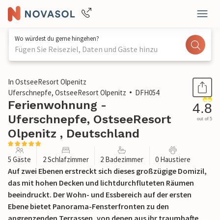
Wo würdest du gerne hingehen?
Fügen Sie Reiseziel, Daten und Gäste hinzu
1 / 23
In OstseeResort Olpenitz
Uferschnepfe, OstseeResort Olpenitz
DFH054
Ferienwohnung -
4.8
Uferschnepfe, OstseeResort
out of 5
Olpenitz , Deutschland
5 Gäste
2 Schlafzimmer
2 Badezimmer
0 Haustiere
Auf zwei Ebenen erstreckt sich dieses großzügige Domizil,
das mit hohen Decken und lichtdurchfluteten Räumen
beeindruckt. Der Wohn- und Essbereich auf der ersten
Ebene bietet Panorama-Fensterfronten zu den
angrenzenden Terrassen, von denen aus ihr traumhafte