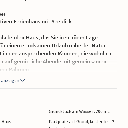
iere
tiven Ferienhaus mit Seeblick.
ladenden Haus, das Sie in schöner Lage
ür einen erholsamen Urlaub nahe der Natur
it in den ansprechenden Räumen, die wohnlich
sich auf gemütliche Abende mit gemeinsamen
llem Rahmen.
 anzeigen
e in vollen Zügen die Sonne und die Nähe zum
mmerabende mit kalten Getränken und guten
l
Grundstück am Wasser : 200 m2
n Uitgeest und genießen Sie die Nähe zum
r-Haus
Parkplatz a.d. Grund/kostenlos : 2
oder Radtouren rund um den See