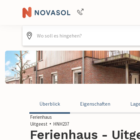
Buchungshilfe per Telefon
+4940688715475
Überblick
Eigenschaften
Lag
Ferienhaus
Uitgeest
HNH237
Ferienhaus - Uitg