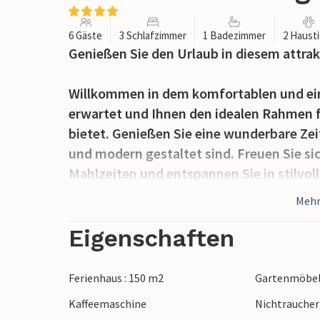
6 Gäste
3 Schlafzimmer
1 Badezimmer
2 Haust
Genießen Sie den Urlaub in diesem attrak
Willkommen in dem komfortablen und ein
erwartet und Ihnen den idealen Rahmen f
bietet. Genießen Sie eine wunderbare Ze
und modern gestaltet sind. Freuen Sie 
Mahlzeiten und entspannen Sie in stilvo
Mehr
Treten Sie auf die Terrasse, genießen Si
Wasser und freuen Sie sich auf laue So
Eigenschaften
Gesprächen.
Ferienhaus : 150 m2
Gartenmöbe
Erkunden Sie die idyllische Umgebung vo
Kaffeemaschine
Nichtrauche
Wasser. Unternehmen Sie Spaziergänge 