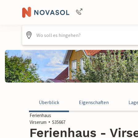
Buchungshilfe per Telefon
+4940688715475
Überblick
Eigenschaften
Lag
Ferienhaus
Virserum
S35667
Ferienhaus - Vir