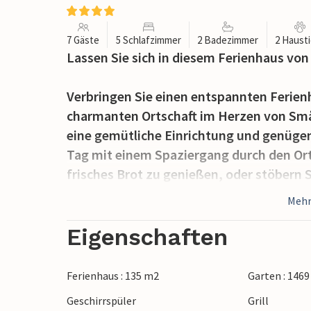
7 Gäste
5 Schlafzimmer
2 Badezimmer
2 Haust
Lassen Sie sich in diesem Ferienhaus von
Verbringen Sie einen entspannten Ferien
charmanten Ortschaft im Herzen von Smål
eine gemütliche Einrichtung und genügend
Tag mit einem Spaziergang durch den Ort
frisches Brot zu genießen, oder stöbern 
hübschen Mitbringsel.
Mehr
Nur wenige Gehminuten entfernt befindet
Eigenschaften
Kunsthalle, ein Möbelmuseum sowie ei
Erleben Sie lokale Handwerkskunst bei St
Ferienhaus : 135 m2
Garten : 146
nahe gelegenen Spielplätze toben. Planen
Geschirrspüler
Grill
Lindgrens Welt oder nach Målilla, wo Sie