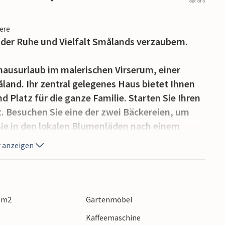
out of 5
iere
 der Ruhe und Vielfalt Smålands verzaubern.
hausurlaub im malerischen Virserum, einer
and. Ihr zentral gelegenes Haus bietet Ihnen
 Platz für die ganze Familie. Starten Sie Ihren
. Besuchen Sie eine der zwei Bäckereien, um
Sie in den lokalen Blumenläden nach einem
 anzeigen
 sich das Kulturzentrum Bolaget, wo Sie eine
n Telekommunikationsmuseum erwarten.
insen oder lassen Sie Ihre Kinder auf einem der
9 m2
Gartenmöbel
 Sie auch einen Tagesausflug zur Astrid
Kaffeemaschine
 den Elchpark besuchen können.