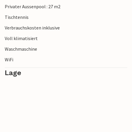
historischen Werte beibehalten hat. Sie können Museen,
Privater Aussenpool : 27 m2
Galerien und viele wertvolle Stadtpaläste finden.
Tischtennis
Verbrauchskosten inklusive
Voll klimatisiert
Waschmaschine
WiFi
Lage