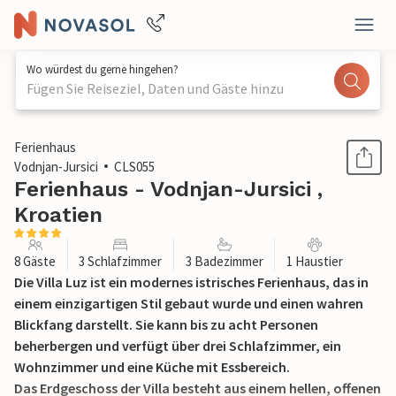
Wo würdest du gerne hingehen?
Fügen Sie Reiseziel, Daten und Gäste hinzu
1 / 55
Ferienhaus
Vodnjan-Jursici
CLS055
Ferienhaus - Vodnjan-Jursici ,
Kroatien
8 Gäste
3 Schlafzimmer
3 Badezimmer
1 Haustier
Die Villa Luz ist ein modernes istrisches Ferienhaus, das in
einem einzigartigen Stil gebaut wurde und einen wahren
Blickfang darstellt. Sie kann bis zu acht Personen
beherbergen und verfügt über drei Schlafzimmer, ein
Wohnzimmer und eine Küche mit Essbereich.
Das Erdgeschoss der Villa besteht aus einem hellen, offenen