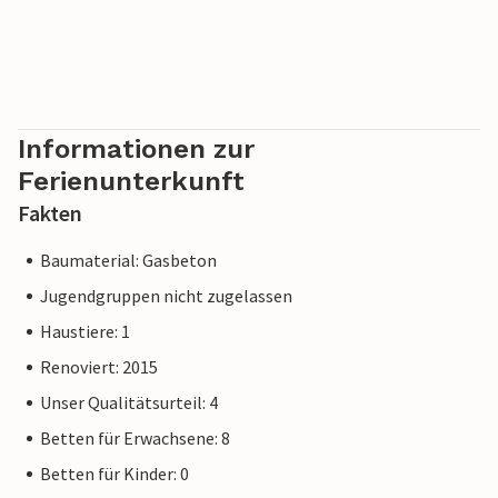
Trüffel, Fuži (traditionelle istrische Nudeln), Pršut
(Räucherschinken), Ziegenkäse oder Maneštra
(traditioneller istrischer Gemüseeintopf) sind nur einige
der zahlreichen istrischen Spezialitäten, die Sie sich auf
keinen Fall entgehen lassen sollten. Der erste Strand
befindet sich in Fazana, das rund 15 km von Jursici entfernt
Informationen zur
ist.
Ferienunterkunft
Fakten
Baumaterial: Gasbeton
Jugendgruppen nicht zugelassen
Haustiere: 1
Renoviert: 2015
Unser Qualitätsurteil: 4
Betten für Erwachsene: 8
Betten für Kinder: 0