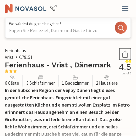
Wo würdest du gerne hingehen?
Fügen Sie Reiseziel, Daten und Gäste hinzu
1 / 27
Ferienhaus
Vrist
C79151
Ferienhaus - Vrist , Dänemark
4.5
out of 5
6 Gäste
3 Schlafzimmer
1 Badezimmer
2 Haustiere
In der hübschen Region der Vejlby Dünen liegt dieses
gemütliche Ferienhaus. Eingerichtet mit einer gut
ausgestatten Küche und einem stilvollen Essplatz im Retro
erinnnert das Haus angenehm an einen Besuch bei der
Großmutter, was mitterleile eine Rarität ist. Das große
lichte Wohnzimmer, drei Schlafzimmer und ein helles
Badezimmer mit Dusche bieten viel Raum für die ganze