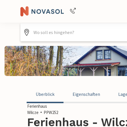
Buchungshilfe per Telefon
+4940688715475
Überblick
Eigenschaften
Lag
Ferienhaus
Wilcze
PPW252
Ferienhaus - Wilc