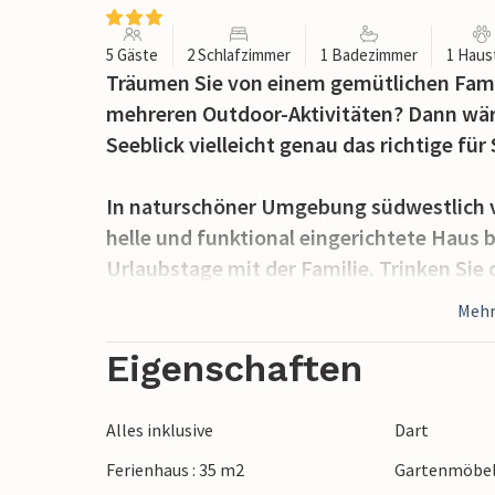
5 Gäste
2 Schlafzimmer
1 Badezimmer
1 Haus
Träumen Sie von einem gemütlichen Fam
mehreren Outdoor-Aktivitäten? Dann wär
Seeblick vielleicht genau das richtige für 
In naturschöner Umgebung südwestlich v
helle und funktional eingerichtete Haus
Urlaubstage mit der Familie. Trinken Sie
der Natur beim Blick auf den See und die
Mehr
sommerliches Barbecue für Ihre Lieben v
ausklingen lassen.
Eigenschaften
Sie wohnen in idyllischer Lage am See J
Alles inklusive
Dart
Badeausflügen einlädt. Hier können Sie au
Ferienhaus : 35 m2
Gartenmöbe
werden Sie das Abendessen fangen? Unter