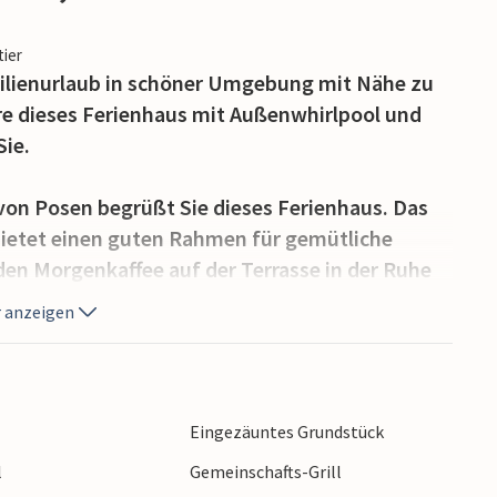
tier
ilienurlaub in schöner Umgebung mit Nähe zu
e dieses Ferienhaus mit Außenwhirlpool und
Sie.
on Posen begrüßt Sie dieses Ferienhaus. Das
 bietet einen guten Rahmen für gemütliche
 den Morgenkaffee auf der Terrasse in der Ruhe
 Landschaft. Abends können Sie ein
 anzeigen
eranstalten und nachher den Tag im Whirlpool
ezioro Wilcze, der im Sommer zu vergnügsamen
Eingezäuntes Grundstück
ch Ihr Glück beim Angeln probieren - vielleicht
l
Gemeinschafts-Grill
halten Sie sich bei einer Runde Darts oder